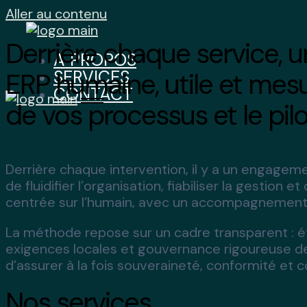
Aller au contenu
Derrière chaque service, u
A PROPOS
SERVICES
ERP humaine, utile et mesu
CONTACT
de vos processus et le pi
Derrière chaque intervention, il y a un engagem
de fluidifier l’organisation, fiabiliser la gestio
centrée sur l’humain, avec un accompagnement 
La méthode repose sur un cadre transparent : é
exigences locales et gouvernance rigoureuse d
d’assurer à la fois souveraineté, conformité et c
Nos services